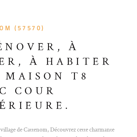
OM (57570)
ÉNOVER, À
ER, À HABITER
 MAISON T8
C COUR
ÉRIEURE.
 village de Cattenom, Découvrez cette charmante