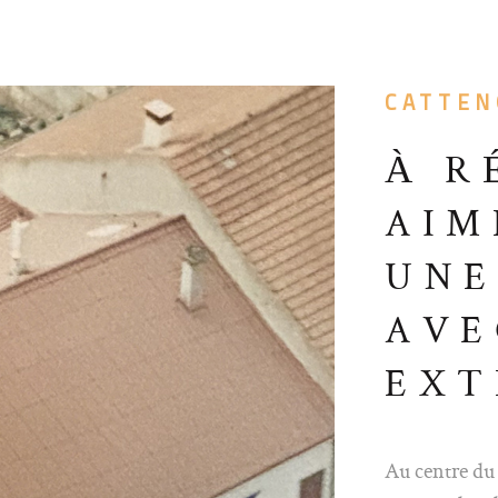
otentiel rare
 cocon
nés, les
CATTEN
vestisseurs
unité.
À R
AIM
UNE
AVE
EXT
EN
Au centre du