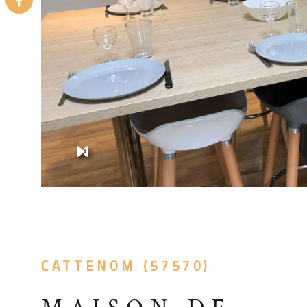
les risques auxquels ce bien est exposé sont disponi
VOIR LE BI
site Géorisques
CATTENOM (57570)
MAISON DE