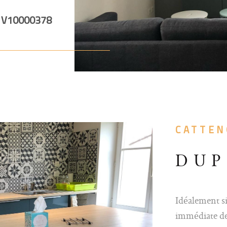
n WC séparé.
:
V10000378
t dispose de
cro-ondes,
issant une vie
l’appartement
, avec des
, un atout
Charges
CATTEN
é 940 euros
 charges : 30
DUP
 2026. Vendu
 ou libre de
nseils reste
Idéalement s
et vous
immédiate de
rmations sur