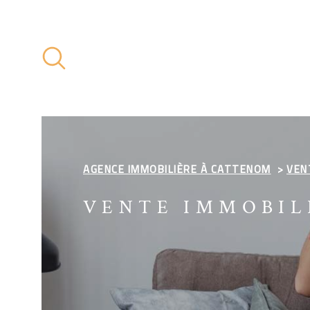
Aller
Aller
Aller
Aller
à
à
au
au
:
la
menu
contenu
recherche
principal
AGENCE IMMOBILIÈRE À CATTENOM
VEN
VENTE IMMOBIL