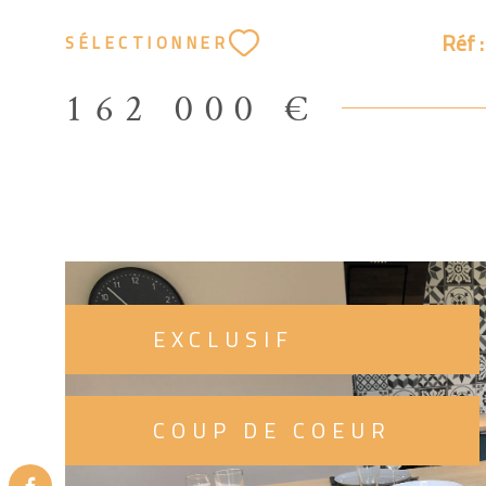
confortables, une salle d’eau contemporaine et u
Réf 
SÉLECTIONNER
Pensé pour une installation immédiate, le logemen
tout le nécessaire : lave-linge, télévision, four mi
162 000 €
vaisselle et accessoires de cuisine complets , garant
quotidienne simple et agréable. Idéalement situé, 
bénéficie d’un arrêt de bus à proximité immédiate 
liaisons vers le Luxembourg toutes les 30 minutes 
majeur pour les frontaliers. Taxe foncière : 370 € 
annuelles de copropriété : 360 € Actuellement lou
charges comprises Loyer : 910 euros Provisions sur
EXCLUSIF
Euros Libre de toute occupation au 10 Septembre
entièrement meublé et équipé, prêt à vivre, à louer
tout mobilier selon votre projet. Celine Immo & Co
COUP DE COEUR
à votre disposition pour répondre à vos questions 
accompagner pour des visites 0630392193 Les info