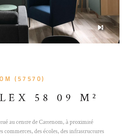
OM (57570)
LEX 58 09 M²
itué au centre de Cattenom, à proximité
s commerces, des écoles, des infrastructures