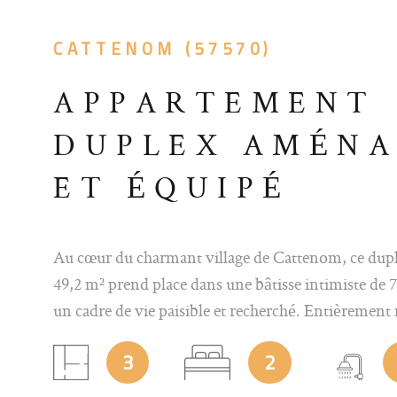
CATTENOM (57570)
APPARTEMENT
DUPLEX AMÉN
ET ÉQUIPÉ
Au cœur du charmant village de Cattenom, ce dup
49,2 m² prend place dans une bâtisse intimiste de 7 
un cadre de vie paisible et recherché. Entièrement
équipé et rénové avec goût , l’appartement propos
3
2
de vie chaleureux comprenant un salon ouvert sur 
moderne et parfaitement aménagée , deux chambr