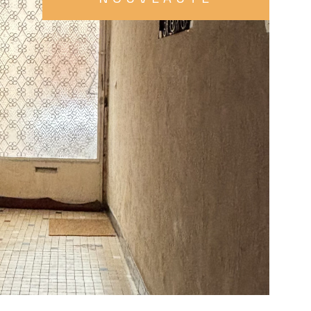
 celineimmoconseils@gmail.com - 0630392193
OIR LE BIEN