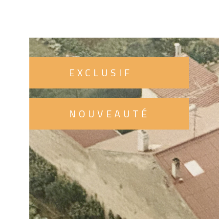
une rénovation compléte mais il offre surtout un p
: celui de transformer une maison ancienne en un
chaleureux, confortable et unique. Pour les passion
créatifs, les familles en quête d’un projet, ou les in
visionnaires, cette maison est une véritable opport
EXCLUSIF
NOUVEAUTÉ
VOIR LE BI