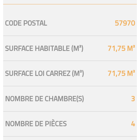
CODE POSTAL
57970
Caractérisque
Valeurs
SURFACE HABITABLE (M²)
71,75 M²
SURFACE LOI CARREZ (M²)
71,75 M²
NOMBRE DE CHAMBRE(S)
3
NOMBRE DE PIÈCES
4