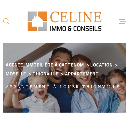
Aller
Aller
Aller
Aller
à
à
au
au
:
la
menu
contenu
recherche
principal
ACCUE
AGENCE IMMOBILIÈRE À CATTENOM
LOCATION
AGENC
MOSELLE
THIONVILLE
APPARTEMENT
APPARTEMENT À LOUER THIONVILLE
VENTE
LOCAT